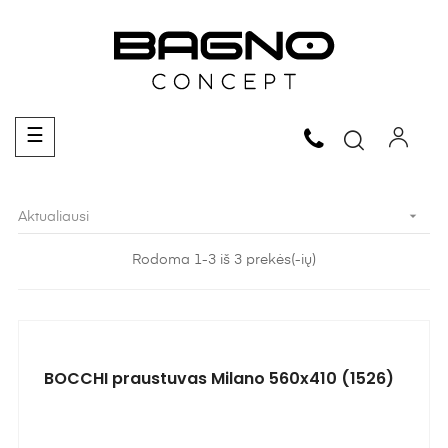
Toggle
☰
navigation

Aktualiausi
Rodoma 1-3 iš 3 prekės(-ių)
BOCCHI praustuvas Milano 560x410 (1526)