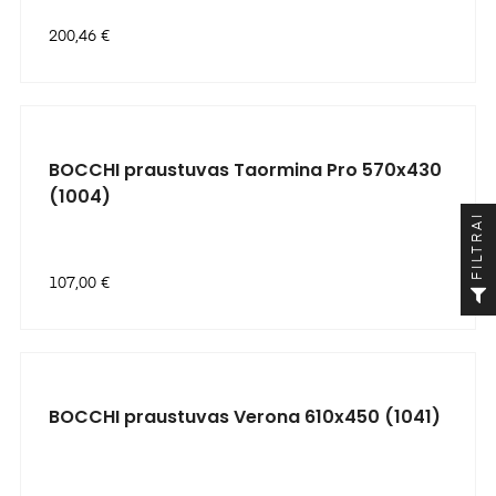
Kaina
200,46 €
BOCCHI praustuvas Taormina Pro 570x430
(1004)
FILTRAI
Kaina
107,00 €
BOCCHI praustuvas Verona 610x450 (1041)