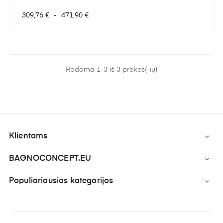
Kaina
309,76 €
-
471,90 €
Rodoma 1-3 iš 3 prekės(-ių)
Klientams

BAGNOCONCEPT.EU

Populiariausios kategorijos
