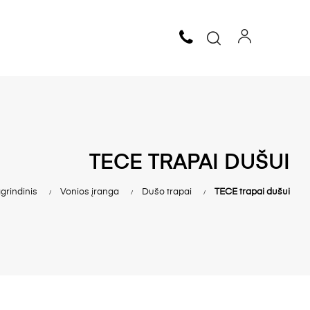
TECE TRAPAI DUŠUI
grindinis
Vonios įranga
Dušo trapai
TECE trapai dušui