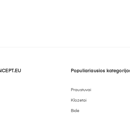
CEPT.EU
Populiariausios kategorijo
Praustuvai
Klozetai
Bidė