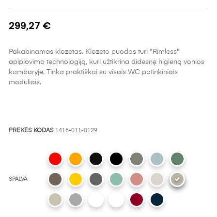
299,27 €
Pakabinamas klozetas. Klozeto puodas turi "Rimless"
apiplovimo technologiją, kuri užtikrina didesnę higieną vonios
kambaryje. Tinka praktiškai su visais WC potinkiniais
moduliais.
PREKĖS KODAS
1416-011-0129
SPALVA