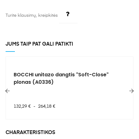
Turite klausimų, kreipkitės
JUMS TAIP PAT GALI PATIKTI
BOCCHI unitazo dangtis "Soft-Close"
plonas (A0336)
‹
›
Kaina
132,29 €
-
264,18 €
CHARAKTERISTIKOS