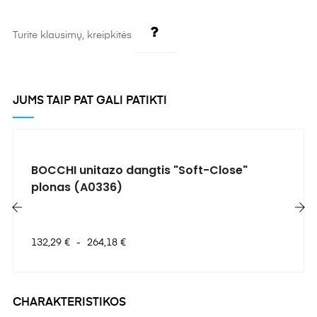
Turite klausimų, kreipkitės
JUMS TAIP PAT GALI PATIKTI
BOCCHI unitazo dangtis "Soft-Close"
plonas (A0336)
‹
›
Kaina
132,29 €
-
264,18 €
CHARAKTERISTIKOS