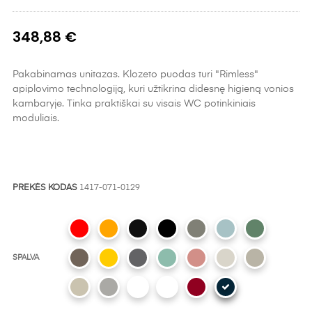
348,88 €
Pakabinamas unitazas. Klozeto puodas turi "Rimless"
apiplovimo technologiją, kuri užtikrina didesnę higieną vonios
kambaryje. Tinka praktiškai su visais WC potinkiniais
moduliais.
PREKĖS KODAS
1417-071-0129
SPALVA