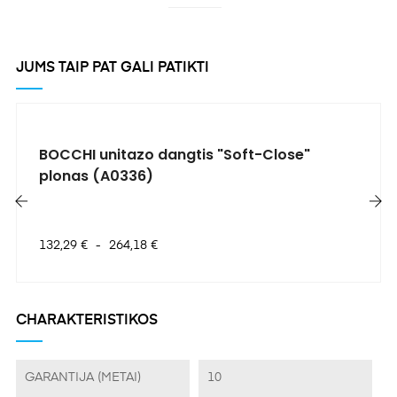
JUMS TAIP PAT GALI PATIKTI
BOCCHI unitazo dangtis "Soft-Close"
plonas (A0336)
‹
›
Kaina
132,29 €
-
264,18 €
CHARAKTERISTIKOS
GARANTIJA (METAI)
10