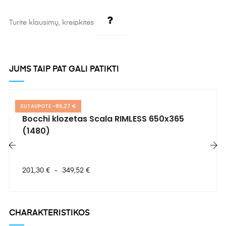
Turite klausimų, kreipkitės
JUMS TAIP PAT GALI PATIKTI
SUTAUPOTE -86,27 €
Bocchi klozetas Scala RIMLESS 650x365
(1480)
‹
›
Bazinė
Kaina
201,30 €
-
349,52 €
kaina
CHARAKTERISTIKOS