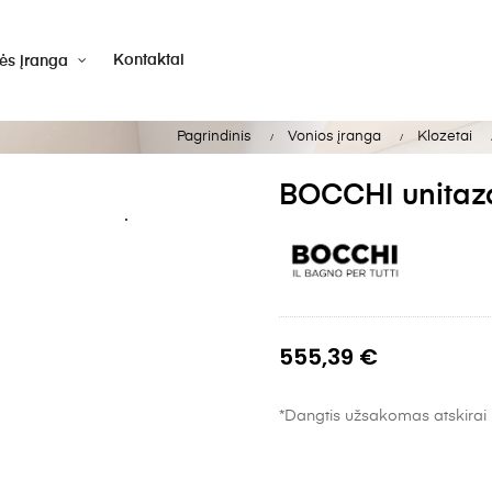
Kontaktai
vės įranga
Pagrindinis
Vonios įranga
Klozetai
BOCCHI unitaz
555,39 €
*Dangtis užsakomas atskirai