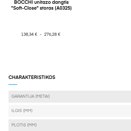
BOCCHI unitazo dangtis
"Soft-Close" storas (A0325)
Kaina
138,34 €
-
276,28 €
CHARAKTERISTIKOS
GARANTIJA (METAI)
ILGIS (MM)
PLOTIS (MM)