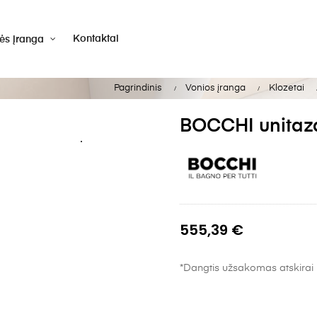
Kontaktai
vės įranga
Pagrindinis
Vonios įranga
Klozetai
BOCCHI unitaz
555,39 €
*Dangtis užsakomas atskirai