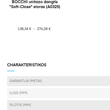
BOCCHI unitazo dangtis
"Soft-Close" storas (A0325)
Kaina
138,34 €
-
276,28 €
CHARAKTERISTIKOS
GARANTIJA (METAI)
ILGIS (MM)
PLOTIS (MM)