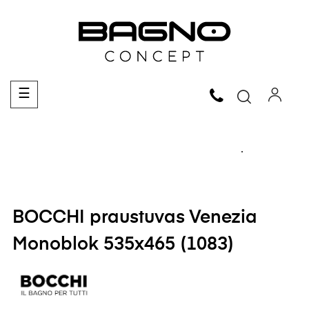
Toggle
☰
navigation
BOCCHI praustuvas Venezia
Monoblok 535x465 (1083)