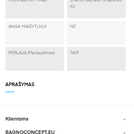
MONTAVIMO TIPAS
STATOMAS ANT STALVIRŠ
IO
ANGA MAIŠYTUVUI
NE
PERLAJA (persipylimas)
TAIP
APRAŠYMAS
Klientams

BAGNOCONCEPT.EU
