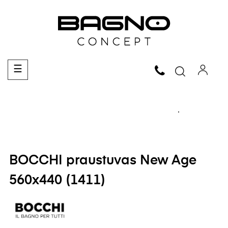
Toggle
☰
navigation
BOCCHI praustuvas New Age
560x440 (1411)