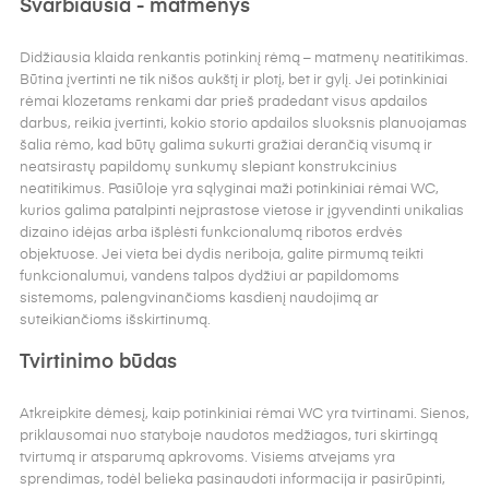
Svarbiausia - matmenys
Didžiausia klaida renkantis potinkinį rėmą – matmenų neatitikimas.
Būtina įvertinti ne tik nišos aukštį ir plotį, bet ir gylį. Jei potinkiniai
rėmai klozetams renkami dar prieš pradedant visus apdailos
darbus, reikia įvertinti, kokio storio apdailos sluoksnis planuojamas
šalia rėmo, kad būtų galima sukurti gražiai derančią visumą ir
neatsirastų papildomų sunkumų slepiant konstrukcinius
neatitikimus. Pasiūloje yra sąlyginai maži potinkiniai rėmai WC,
kurios galima patalpinti neįprastose vietose ir įgyvendinti unikalias
dizaino idėjas arba išplėsti funkcionalumą ribotos erdvės
objektuose. Jei vieta bei dydis neriboja, galite pirmumą teikti
funkcionalumui, vandens talpos dydžiui ar papildomoms
sistemoms, palengvinančioms kasdienį naudojimą ar
suteikiančioms išskirtinumą.
Tvirtinimo būdas
Atkreipkite dėmesį, kaip potinkiniai rėmai WC yra tvirtinami. Sienos,
priklausomai nuo statyboje naudotos medžiagos, turi skirtingą
tvirtumą ir atsparumą apkrovoms. Visiems atvejams yra
sprendimas, todėl belieka pasinaudoti informacija ir pasirūpinti,