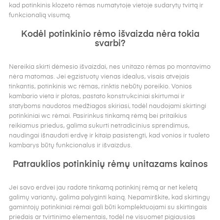
kad potinkinis klozeto rėmas numatytoje vietoje sudarytų tvirtą ir
funkcionalią visumą.
Kodėl potinkinio rėmo išvaizda nėra tokia
svarbi?
Nereikia skirti dėmesio išvaizdai, nes unitazo rėmas po montavimo
nėra matomas. Jei egzistuotų vienas idealus, visais atvejais
tinkantis, potinkinis wc rėmas, rinktis nebūtų poreikio. Vonios
kambario vieta ir plotas, pastato konstrukciniai skirtumai ir
statyboms naudotos medžiagos skiriasi, todėl naudojami skirtingi
potinkiniai wc rėmai. Pasirinkus tinkamą rėmą bei pritaikius
reikiamus priedus, galima sukurti netradicinius sprendimus,
naudingai išnaudoti erdvę ir kitaip pasistengti, kad vonios ir tualeto
kambarys būtų funkcionalus ir išvaizdus.
Patrauklios potinkinių rėmų unitazams kainos
Jei savo erdvei jau radote tinkamą potinkinį rėmą ar net keletą
galimų variantų, galima palyginti kainą. Nepamirškite, kad skirtingų
gamintojų potinkiniai rėmai gali būti komplektuojami su skirtingais
priedais ar tvirtinimo elementais, todėl ne visuomet pigiausias