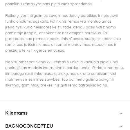
potinkinis rėmas yra pats pigiausias sprendimas.
Reikėtų įvertinti galimus savo ir naudotojų poreikius ir netaupyti
funkcionalumo sąskaita. Potinkinis rėmas yra montuojamas
įrenginys, kurio nesinorės keisti, todėl geriau pasirinkti žinomo
gamintojo įrenginį, atitinkantį ar net viršijantį poreikius. Tai
garantuos, kad pirmas ir paskutinis rūpestis, susijęs su potinkiniu
rėmu, bus jo išsirinkimas, o tuomet montavimas, naudojimas ir
priežiūra teiks tik geras emocijas.
Ne visuomet potinkinis WC rėmas su akcija kainuoja pigiau, nei
analogiškas modelis internetinėje parduotuvėje. Perkant internetu,
itin patogu rasti tinkamiausią prekę, nes ekrane pateikiami visi
matmenys ir esminės savybės. Tuo pat metu galima palyginti
skirtingų gamintojų prekes ir įsigyti rėmą patrauklia kaina.
Klientams

BAGNOCONCEPT.EU
