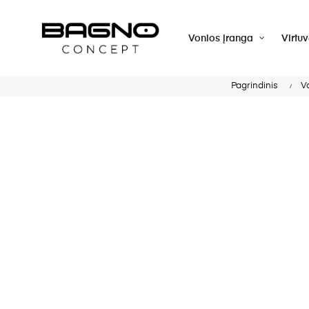
Vonios įranga
Virtu
Pagrindinis
V