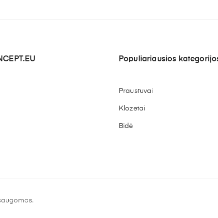
CEPT.EU
Populiariausios kategorijo
Praustuvai
Klozetai
Bidė
 saugomos.