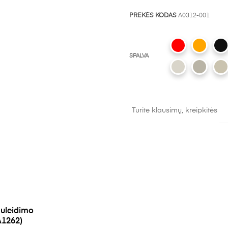
PREKĖS KODAS
A0312-001
SPALVA
Turite klausimų, kreipkitės
uleidimo
1262)