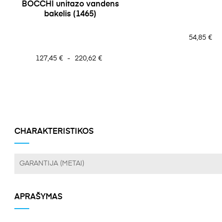
BOCCHI unitazo vandens
bakelis (1465)
Kaina
54,85 €
Kaina
127,45 €
-
220,62 €
CHARAKTERISTIKOS
GARANTIJA (METAI)
APRAŠYMAS