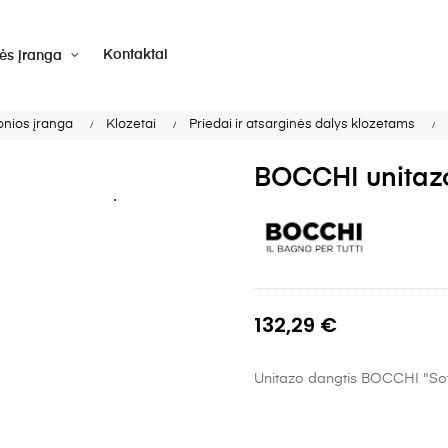
Kontaktai
vės įranga
onios įranga
Klozetai
Priedai ir atsarginės dalys klozetams
BOCCHI unitazo
132,29 €
Unitazo dangtis BOCCHI "Sof