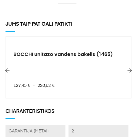
JUMS TAIP PAT GALI PATIKTI
BOCCHI unitazo vandens bakelis (1465)
‹
›
Kaina
127,45 €
-
220,62 €
CHARAKTERISTIKOS
GARANTIJA (METAI)
2