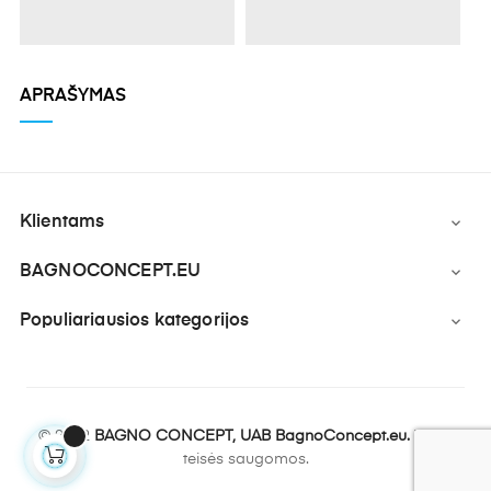
APRAŠYMAS
Klientams

BAGNOCONCEPT.EU

Populiariausios kategorijos

© 2022
BAGNO CONCEPT, UAB BagnoConcept.eu.
Visos
teisės saugomos.